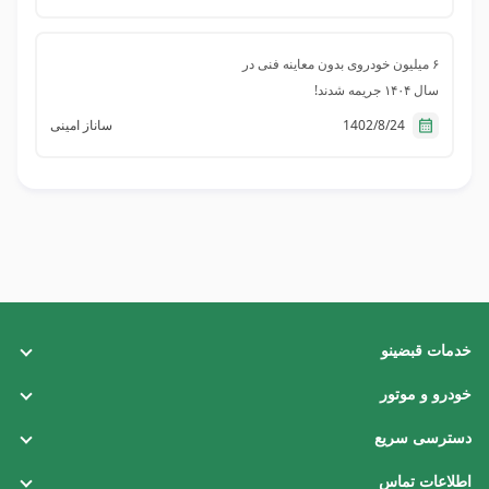
۶ میلیون خودروی بدون معاینه فنی در
سال ۱۴۰۴ جریمه شدند!
1402/8/24
ساناز امینی
خدمات قبضینو
قبض تلفن ثابت
خودرو و موتور
قبض برق
خلافی خودرو
دسترسی سریع
قبض گاز
خلافی موتور
همکاری با ما
اطلاعات تماس