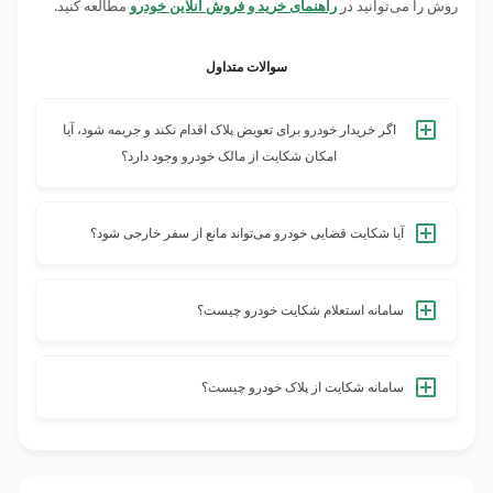
روش را می‌توانید در
راهنمای خرید و فروش آنلاین خودرو
مطالعه کنید.
سوالات متداول
اگر خریدار خودرو برای تعویض پلاک اقدام نکند و جریمه شود، آیا
امکان شکایت از مالک خودرو وجود دارد؟
بله؛ در چنین مواقعی، مسئولیت تخلفات رانندگی و جریمه‌ها
همچنان به‌نام مالک قبلی ثبت می‌شود و او می‌تواند با مراجعه به
آیا شکایت قضایی خودرو می‌تواند مانع از سفر خارجی شود؟
مراجع قانونی، علیه خریدار خودرو شکایت کند.
بله؛ اگر خودروی شما دارای شکایت قضایی باشد، از سفر خارجی
شما جلوگیری خواهد شد. در این حالت، ممکن است خودرو در مرز
سامانه استعلام شکایت خودرو چیست؟
توقیف شود؛ بنابراین بهتر است پیش از سفر خارجی، وضعیت
شما می‌توانید با مراجعه به سایت یا اپلیکیشن قبضینو و انتخاب
قضایی خودرویتان را استعلام بگیرید.
گزینه «بررسی سوابق و اصالت خودرو»، استعلام شکایت
سامانه شکایت از پلاک خودرو چیست؟
خودرویتان را بگیرید.
درحال‌حاضر برای شکایت از پلاک خودرو سامانه‌ای وجود ندارد و
شما برای انجام این کار، باید به‌صورت حضوری به یکی از دفاتر
خدمات قضایی مراجعه کنید.