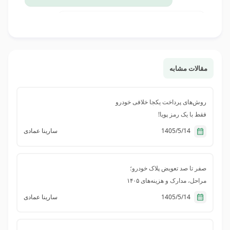
حمید کشاورز
با سلام شکایت روی پلاک من بخاطر چیست
مقالات مشابه
پشتیبانی قبضینو
درود بر شما دوست گرامی
در صورتی که شکایت یا محدودیتی روی پلاک شما ثبت
روش‌های پرداخت یکجا خلافی خودرو
شده، این موضوع ممکن است به دلایلی مانند وجود
فقط با یک رمز پویا!
جرائم پرداخت‌نشده، تخلفات رانندگی دارای شاکی
1405/5/14
سارینا عمادی
خصوصی، توقیف قضایی خودرو، یا بدهی مالیاتی و
عوارض شهرداری باشد. برای مشاهده علت دقیق
شکایت، می‌توانید از طریق تماس با مرکز پاسخگویی
صفر تا صد تعویض پلاک خودرو؛
۱۱۰ یا مراجعه حضوری به پلیس +۱۰، نسبت به استعلام
مراحل، مدارک و هزینه‌های ۱۴۰۵
و پیگیری علت شکایت ثبت‌شده روی پلاک خود اقدام
کنید. همچنین در صورت وجود پرونده قضایی، مراجعه
1405/5/14
سارینا عمادی
به واحد اجرای احکام یا مرجع قضایی مربوط ضروری
است.