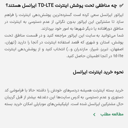
چه مناطقی تحت پوشش اینترنت TD-LTE ایرانسل هستند؟
اپراتور ایرانسل سعی کرده است گسترده‌ترین پوشش‌دهی اینترنت را فراهم
سازد تا مشترکین این اپراتور بدون نگرانی از عدم دسترسی به اینترنت در
مناطق دورافتاده یا دیگر شهرها به امور خود بپردازند.
شما می‌توانید به سایت این اپراتور مراجعه کنید و در قسمت مناطق تحت
پوشش، استان و شهری که قصد استفاده اینترنت در آنجا را دارید (تهران،
اصفهان، تبریز، شیراز، مازندران و...) انتخاب کنید و از پوشش‌دهی اینترنت
td-lte در آنجا اطمینان حاصل کنید.
نحوه خرید اینترنت ایرانسل
ا
خرید بسته اینترنت همیشه دردسرهای خودش را داشته؛ حالا با فراموشی کد
دستوری و عدم دسترسی به آدرس سایت‌ها این دغدغه بیشتر از قبل گریبان
م
ه‌های اینترنت TD-LTE از
حال مشترکین ایرانسل شده است. اپلیکیشن‌های موبایلی امکان خرید بسته
م
اینترنت ایرانسل در کوتاه‌ترین زمان را فراهم کردند.
م
مطالعه مطلب
م
 سخت