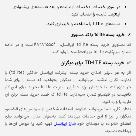
در منوی خدمات، «خدمات اینترنت» و بعد «بسته‌های پیشنهادی
اینترنت ثابت» را انتخاب کنید؛
بسته‌های td lte را مشاهده و خریداری کنید.
خرید بسته td lte با کد دستوری
کد دستوری خرید بسته td lte ایرانسل،
#۸*۸*۵۵۵*
است و در ادامه
شماره سیم‌کارت td lte دریافت‌کننده را وارد کنید.
خرید بسته TD-LTE برای دیگران
اگر به هر دلیلی امکان خرید بسته اینترنت ایرانسل خانگی (td lte) را
ندارید نگران نباشید، می‌توانید از دیگران بخواهید که بسته را برای شما
خریداری کنند یا خودتان برای دیگران اینترنت td lte بخرید. برای این کار
کافیست در قبضینو شماره سیم‌کارت td lte که قصد خرید بسته برای آن
دارید را وارد کنید.
به‌طور کلی، شما می‌توانید علاوه‌بر استفاده شخصی از سرویس‌های قبضینو،
دیگران را نیز از این خدمات بهره‌مند کنید؛ به‌عنوان مثال، می‌توانید برای
اعضای خانواده یا دوستان خود
شارژ ایرانسل
تهیه کنید یا قبوض آن‌ها را
پرداخت نمایید.