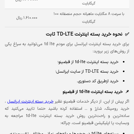
گیگابایت
با سرعت ۸ مگابایت ماهیانه حجم منصفانه ۱۰۰
۱.۶۱۰.۰۰۰ ریال
گیگابایت
نحوه خرید بسته اینترنت TD-LTE ثابت
برای خرید بسته اینترنت ایرانسل برای مودم td lte می‌توانید به سراغ یکی
از روش‌های زیر بروید:
خرید بسته اینترنت td-lte از قبضینو؛
خرید بسته TD-LTE از سایت ایرانسل؛
خرید ازطریق کد دستوری.
خرید بسته اینترنت td-lte از قبضینو
اگر پیش از این، از دیگر خدمات قبضینو نظیر
خرید بسته اینترنت ایرانسل
،
خرید رومینگ، شارژ ‌و ... استفاده کرده باشید حتما تایید می‌کنید که
ساده‌ترین و راحت‌ترین روش خرید بسته اینترنت td-lte مراجعه به
وبسایت یا اپلیکیشن قبضینو است، چراکه:
بسته‌های td lte در حجم‌ها و بازه‌های زمانی مختلفی تقسیم‌بندی