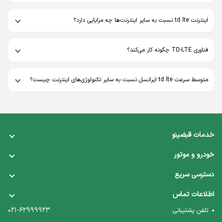
اینترنت td lte نسبت به سایر اینترنت‌ها چه مزایایی دارد؟
فناوری TD-LTE چگونه کار می‌کند؟
متوسط سرعت td lte ایرانسل نسبت به سایر تکنولوژی‌های اینترنت چیست؟
خدمات قبضینو
قبض تلفن ثابت
خودرو و موتور
قبض برق
خلافی خودرو
دسترسی سریع
قبض گاز
خلافی موتور
همکاری با ما
اطلاعات تماس
قبض آب
عوارض آزادراهی
درباره ما
021-62999923
تلفن پشتیبانی:
قبض همراه اول
عوارض سالیانه خودرو