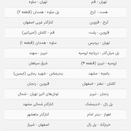
تهران - قم
تهران - ساوه
همت - کرج
پل ساوه - همدان (قطعه ۲)
کرج - قزوین
کنارگذر غربی اصفهان
قزوین - رشت
قم - کاشان (امیرکبیر)
تهران - پردیس
ساوه - همدان (قطعه ۱)
پل میان‌گذر - دریاچه ارومیه
تبریز - سهند
ارومیه - تبریز (قطعه ۴)
شرق سپاهان
باغچه - مشهد
بندرعباس - شهید رجایی (ایسین)
کاشان - نطنز - اصفهان
قزوین - زنجان
زنجان - تبریز
تونل‌های البرز تهران - شمال
پل زال - اندیمشک
کنارگذر شمالی مشهد
اهواز - بندر امام
کنارگذر ماهشهر
خرم‌آباد - پل زال
اصفهان - شیراز