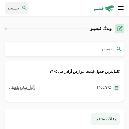
قبضینو
وبلاگ قبضینو
کامل‌ترین جدول قیمت عوارض آزادراهی ۱۴۰۵
1405/3/2
سارا واعظی
مقالات منتخب