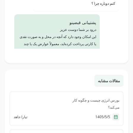
کنم دوباره چرا ؟
پشتیبانی قبضینو
درود بر شما دوست عزیز
این امکان وجود دارد که آنچه در محل و به صورت نقدی
یا کارتی پرداخت کرده‌اید، معمولاً عوارض یک یا چند
مقطع خاص از آزادراه بوده، اما پیامکی که دریافت
می‌کنید، صورتحساب کل عوارض تردد شما در کل
مسیر را نمایش می‌دهد. اگر مطمئن هستید که تمام
عوارض مسیر را در محل پرداخت کرده‌اید و پیامک
ارسالی اشتباه است، باید به سیستم ثبت‌کننده عوارض
مقالات مشابه
اعتراض کنید. شما می‌توانید با سامانه پشتیبانی
عوارض آزادراهی به شماره ۱۵۳۱ تماس بگیرید و
بورس انرژی چیست و چگونه کار
درخواست خود را ثبت کنید تا بررسی‌های لازم انجام
می‌کند؟
شود.
مانا باشید.
1405/5/5
تیارا جاهد