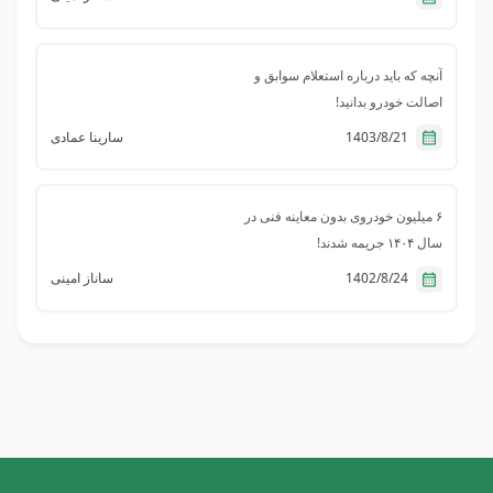
پشتیبانی قبضینو
آنچه که باید درباره استعلام سوابق و
درود بر شما دوست عزیز
اصالت خودرو بدانید!
از توجه شما سپاسگزاریم و به‌زودی اطلاعات موجود در
1403/8/21
سارینا عمادی
صفحه را به‌روزرسانی می‌کنیم.
موفق باشید.
۶ میلیون خودروی بدون معاینه فنی در
سهند تبریز
سال ۱۴۰۴ جریمه شدند!
سلام خسته نباشین امروز سهند تبریز یه بار رفت
1402/8/24
ساناز امینی
برگشت ۴۸۰۰۰تومان انداخته قبلا رفت وبرگشت
۲۴۰۰۰تومان بود لطفا رسیدگی کنید
پشتیبانی قبضینو
درود بر شما دوست عزیز
اگر به عوارض آزادراهی اعتراضی دارید، می‌توانید به
سامانه آنی‌رو مراجعه و در بخش «ثبت درخواست