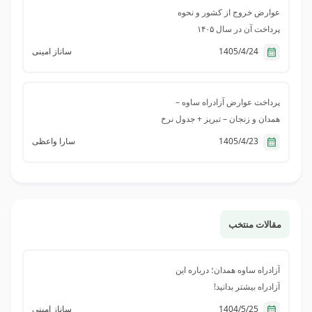
جمیله یعقوبی
عوارض خروج از کشور و نحوه
ازاد راه تهران چالوس عوارضی تهران 120 روز
پرداخت آن در سال ۱۴۰۵
چهارشنبه عصر پرداخت کردم عوارضی مرزن اباد 35
1405/4/24
ساناز امینی
تومان همان موقع 205 تومان از انی رو کم شد این
فقط برای تونل البرز هست چون متغیر میباشد دفعه
قبل 140 کم شده بود
پرداخت عوارض آزادراه ساوه –
همدان و زنجان – تبریز + جدول نرخ
پشتیبانی قبضینو
1405/4/23
سارا واعظی
درود بر شما دوست عزیز
برای پیگیری این موضوع می‌توانید به سامانه آنی‌رو
مراجعه و در بخش «ثبت درخواست پشتیبانی» تیکت
ثبت کنید.
سپاس از همراهی شما
مقالات منتخب
وکیلی
آزادراه ساوه همدان؛ درباره این
با سلام ،قیمت های عوارضی ساوه سلفچگان به روز
آزادراه بیشتر بدانید!
نیست،الان خیلی فرق کرده بیش از ۲ برابر مبلغ
هاییست که شما نوشتین
1404/5/25
ساناز امینی