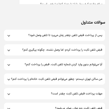
سلام مانده کیف پول شارژ شده از کجا مشخص است؟
پشتیبانی قبضینو
سوالات متداول
درود بر شما دوست عزیز
در سامانه قبضینو بر روی آیکون آدمکی کلیک کنید که در بالای صفحه،
پس از پرداخت قبض تلفن چقدر زمان می‌برد تا تلفن وصل شود؟
سمت چپ قرار دارد، سپس گزینه کیف پول را انتخاب کنید تا
موجودی کیف پول نمایش داده شود.
سپاس از همراهی شما
قبض تلفن ثابت را پرداخت کردم؛ اما وصل نشده، چگونه پیگیری کنم؟
فاتحی
آیا می‌توانم بدون وارد کردن شماره تلفن ثابت، قبض را پرداخت کنم؟
برایبدهی خط ثابت تهران یکبار حدود ساعت ۱۲پول واریز شد و بار
دیگر حدود ساعت ۱۳چرا تسویه حساب نیومد که ما متوجه بشیم
من ساکن تهران نیستم؛ چطور می‌توانم قبض تلفن ثابت خانه‌ام را پرداخت کنم؟
قبلا پرداخت شده ؟؟و چجوری این پول اضافه عودت داده میشه؟؟؟
مهلت پرداخت قبض تلفن ثابت چقدر است؟
پشتیبانی قبضینو
درود بر شما دوست عزیز
قبض تلفن ثابت چه زمانی صادر می‌شود؟