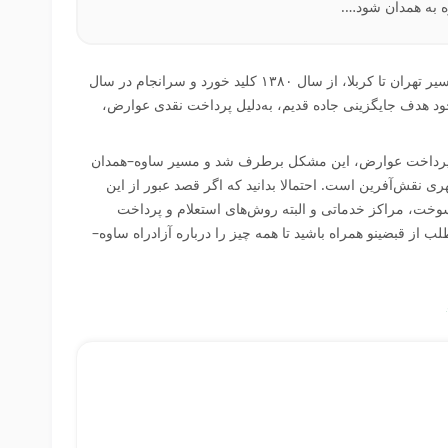
ه به همدان شود….
آزادراه ساوه–همدان به‌عنوان بخش کلیدی مسیر تهران تا کربلا، از سال ۱۳۸۰ کلید خورد و سرانجام در سال
با وجود هدف جایگزینی جاده قدیم، به‌دلیل پرداخت نقدی عوارض،
ا الکترونیکی شدن پرداخت عوارض، این مشکل برطرف شد و مسیر ساوه–همدان
ی نقش‌آفرین است. احتمالا بدانید که اگر قصد عبور از این
 سوخت، مراکز خدماتی و البته روش‌های استعلام و پرداخت
 از قبضینو همراه باشید تا همه چیز را درباره آزادراه ساوه–