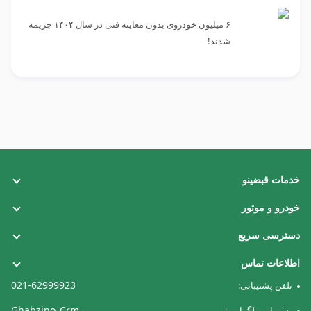
۶ میلیون خودروی بدون معاینه فنی در سال ۱۴۰۴ جریمه
شدند!
خدمات قبضینو
قبض تلفن ثابت
خودرو و موتور
قبض برق
خلافی خودرو
دسترسی سریع
قبض گاز
خلافی موتور
همکاری با ما
اطلاعات تماس
قبض آب
عوارض آزادراهی
درباره ما
021-62999923
تلفن پشتیبانی:
قبض همراه اول
عوارض سالیانه خودرو
قوانین و مقررات
Ghabzino_Crm
پشتیبانی تلگرامی: