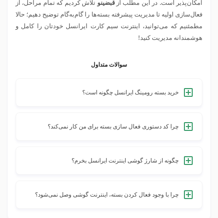
امکان‌پذیر است. در این مطلب از
قبضینو
تلاش کردیم که تمام مراحل، از
فعال‌سازی اولیه تا مدیریت پیشرفته بسته‌ها را گام‌به‌گام توضیح دهیم؛ حالا
مطمئنیم که می‌توانید، اینترنت سیم کارت ایرانسل خودتان را کامل و
هوشمندانه مدیریت کنید!
سوالات متداول
خرید بسته رومینگ ایرانسل چگونه است؟
برای خرید بسته رومینگ ایرانسل می‌توانید از سامانه قبضینو
استفاده کنید. همچنین می‌توانید ازطریق اپلیکیشن ایرانسل من یا
چرا کد دستوری فعال سازی بسته برای من کار نمی‌کند؟
شماره‌گیری کد دستوری *۱۱۱*۱# نیز اقدام کنید.
کار نکردن کد دستوری معمولاً به‌دلیل اختلال شبکه، نداشتن آنتن
کافی، به‌روزرسانی نبودن سیم کارت یا اشتباه وارد کردن کد رخ
چگونه از شارژ گوشی اینترنت ایرانسل بخرم؟
می‌دهد. در این شرایط گوشی را ری‌استارت کنید، دوباره کد را
در سیم کارت اعتباری، کافی است ابتدا سیم کارت خود را شارژ
بگیرید یا به‌سراغ روش جایگزین مثل اپلیکیشن قبضینو بروید.
کنید؛ سپس از طریق اپلیکیشن، کد دستوری #۵*۵۵۵* یا منوی
چرا با وجود فعال کردن بسته، اینترنت گوشی وصل نمی‌شود؟
خرید بسته، گزینه موردنظر را انتخاب کنید تا هزینه بسته از شارژ
این مشکل به‌دلیل تنظیم نبودن APN، خاموش بودن دیتای موبایل،
شما کسر شود.
قرار داشتن گوشی روی شبکه 3G یا ضعیف بودن آنتن رخ می‌دهد.