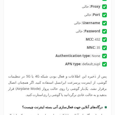
Proxy:
خالی
Port:
خالی
Username:
خالی
Password:
خالی
MCC:
432
MNC:
35
Authentication type:
None
APN type
: default,supl
پس از ذخیره این اطلاعات و فعال بودن شبکه 4
G
یا 5
G
در تنظیمات
گوشی، از اینترنت پرسرعت ایرانسل استفاده کنید. اگر همچنان اتصال
برقرار نشد، یک‌بار گوشی را روی حالت پرواز (Airplane Mode) قرار
بدهید و به حالت عادی برگردانید یا گوشی را ری‌استارت کنید.
درگاه‌های آنلاین جهت فعال‌سازی آنی بسته اینترنت چیست؟