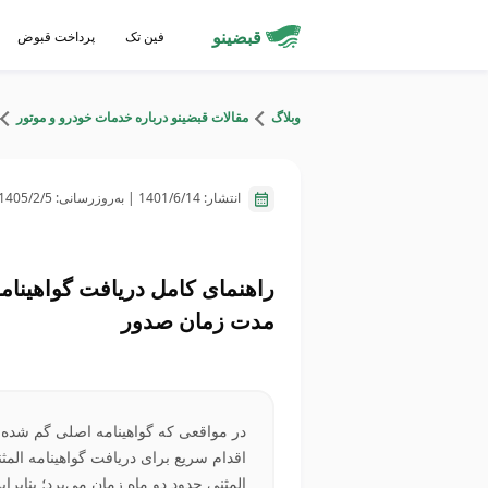
قبضینو
فین تک
پرداخت قبوض
وبلاگ
مقالات قبضینو درباره خدمات خودرو و موتور
انتشار:
1401/6/14
| به‌روزرسانی:
1405/2/5
راهنمای کامل دریافت گواهینام
مدت زمان صدور
در مواقعی که گواهینامه اصلی گم شده ی
اقدام سریع برای دریافت گواهینامه المث
المثنی حدود دو ماه زمان می‌برد؛ بنابر