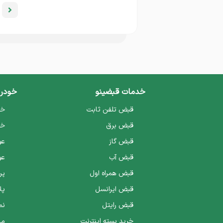
خدمات قبضینو
خودرو
قبض تلفن ثابت
خل
قبض برق
خل
قبض گاز
عو
قبض آب
عو
قبض همراه اول
پر
قبض ایرانسل
پل
قبض رایتل
نم
خرید بسته اینترنت
ما