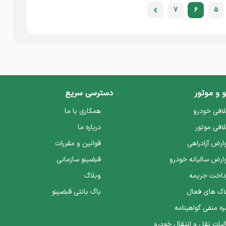
7
6
5
 و موتور
دسترسی سریع
افی خودرو
همکاری با ما
افی موتور
درباره ما
ارض آزادراهی
قوانین و مقررات
ارض سالیانه خودرو
قبضینو سازمانی
داخت جریمه
وبلاگ
اک های فعال
باگ بانتی قبضینو
ره منفی گواهینامه
لیات نقل و انتقال خودرو