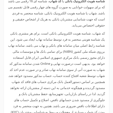
شناسه هویت الکترونیک بانکی
یا
کد شهاب
، شناسه ای 16 رقمی می باشد
که برای سهولت خوانایی به صورت گروه های چهار رقمی قابل تقسیم می
باشد. شهاب یا شناسه هویت الکترونیک بانکی، شناسه منحصر به فردی
است که جهت شناسایی مشتریان بانکی به هریک از اشخاص حقیقی و
حقوقی اختصاص می‌یابد.
کد شهاب، شناسه هویت الکترونیکی بانکی است. برای هر مشتری بانکی
یک شناسه هویتی منحصر به فرد توسط سامانه نهاب ایجاد می شود. این
شناسه رابط اصلی میان سامانه های بانکی و نهاب می باشد. سامانه نهاب
برروی شبکه ملی کشور (NiBN) برای تمامی بانک ها و موسسات مالی
دارای مجوز رسمی بانک مرکزی جمهوری اسلامی ایران قابل استفاده
خواهد بود. بدیهی است درصورت نهایی و Online شدن سامانه مذکور کد
شهاب به صورت آنی از سوی سامانه نهاب صادر و در صورت عدم اخذ کد
شهاب توسط شعبه افتتاح کننده حساب، حساب مذکور مسدود خواهد شد.
همچنین بر اساس دستورالعمل بانک مرکزی حساب های فاقد کد شهاب
مسدود گردیده و هیچگونه خدماتی به این دسته از مشتریان ارائه نخواهد
گردید. لذا در راستای بازاریابی، تجهیزمنابع، حفظ مشتریان بانک و
جلوگیری از مسدود شدن حسابهای ناقص، اصلاح و تکمیل حساب های
دارای اطلاعات ناقص ضروری می باشد. هچنین به جهت منحصر به فرد
بودن کد شهاب بسیاری از معضلات مربوط به شناسایی مشتریان (KYC)