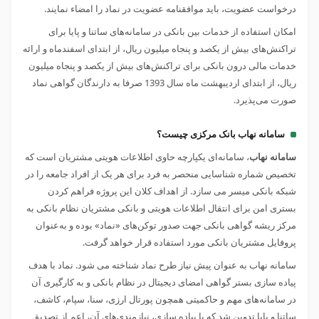
درخواست عضویت، باید موافقنامه عضویت در نماد را امضاء نمایند.
امکان استفاده از خدمات بین بانکی در سامانه‌های ساتنا و پایا برای
تراکنش‌های بیش از یکصد و پنجاه میلیون ریال، از ابتدای اسفندماه و ارائه
خدمات مالی درون بانکی برای تراکنش‌های بیش از یکصد و پنجاه میلیون
ریال، از ابتدای اردیبهشت ماه سال 1393 صرفا به دارندگان گواهی نماد
صورت می‌پذیرد.
سامانه نهاب بانک مرکزی چیست؟
سامانه نهاب
، سامانه‌ای یکپارچه حاوی اطلاعات هویتی مشتریان است که
تخصیص شماره شناسایی منحصر به فرد برای هر یک از افراد جامعه را در
شبکه بانکی میسر می‌ سازد. از اهداف کلان این پروژه فراهم کردن
بستری امن برای انتقال اطلاعات هویتی و بانکی مشتریان نظام بانکی به
مرکز ریشه گواهی بانکی جهت صدور توکن‌های «نماد» بوده و به‌عنوان
پروفایل مشتریان بانکی مورد استفاده قرار خواهد گرفت.
سامانه نهاب به عنوان پیش نیاز طرح نماد شناخته می شود. نماد با هدف
پیاده سازی بستر گواهی امضای دیجیتال در نظام بانکی و به کارگیری آن
در سامانه‌های مهم و حاکمیتی همچون پورتال ارزی، سنا، سپام، کاشف،
ساتنا و پایا تدوین شد که با پیاده سازی، نیازمندی‌های آن، اعم از تصدیق