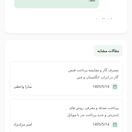
بیژن هژبری
شماره کد ورود به سامانه را از بانک مرکزی به صورت
پیام به من ارسال شده.اما برای ورود به سامانه بانک
سپه کارایی ندارد ومن چگونه از حساب خود استفاده
کنیم
مقالات مشابه
سعید
مصرف گاز و مقایسه پرداخت قبض
سلاممن میخواهم چک رو که دریافت کرده ام انتقال بدم
گاز در ایران، انگلستان و چین
اما فقط اخطار میده.‌‌‌‌‌کد ملی در سیستم نهاب یافت
1405/5/14
سارا واعظی
نشد..مشکل از کجا میتونه باشه
عمران احمدی
پرداخت صدقه و معرفی روش های
با سلام عرض ادب ،در یک ارگان دولتی برای عودت
اینترنتی و جدید پرداخت نذر با موبایل
سپرده اشخاص نیاز به ارائه لیست ACH جهت واریز به
1405/5/14
امیر مرادنژاد
حساب های شبا می باشد اخیرا با مشکل کد شهاب 16