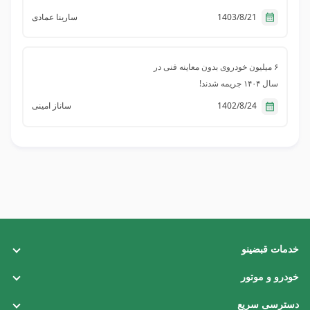
1403/8/21
سارینا عمادی
۶ میلیون خودروی بدون معاینه فنی در
سال ۱۴۰۴ جریمه شدند!
1402/8/24
ساناز امینی
خدمات قبضینو
قبض تلفن ثابت
خودرو و موتور
قبض برق
خلافی خودرو
دسترسی سریع