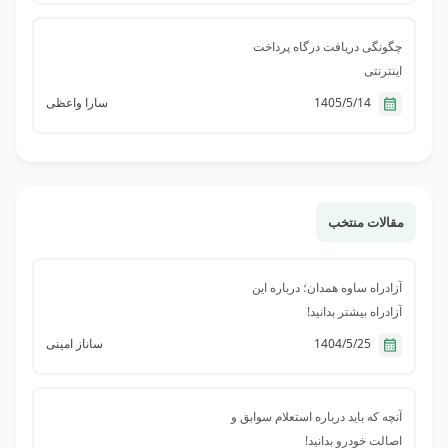
رقمی مواجه شده ایم سامانه ای برای استعلام دسته ای
شماره حسابها یا کد ملی های مورد نیاز می باشد با
چگونگی دریافت درگاه پرداخت
تشکر
اینترنتی
1405/5/14
سارا واعظی
یاسر موسیوند
سلامعلت معتبرنبودن کد شهاب در نرم افزار ایوا برای
در یافت تسهیلات
مقالات منتخب
آزادراه ساوه همدان؛ درباره این
آزادراه بیشتر بدانید!
1404/5/25
ساناز امینی
آنچه که باید درباره استعلام سوابق و
اصالت خودرو بدانید!