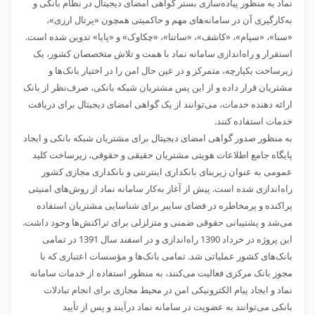
نماد به‌ منظور پیاده‌سازی بستر گواهی امضای دیجیتال در نظام بانکی و
به‌کارگیری آن در سامانه‌های مهم و حاکمیتی همچون «پرتال ارزی»،
«سنا»، «سپام»، «کاشف»، «ساتنا»، «چکاوک» و «پایا» تدوین شده است.
استقرار و راه‌اندازی سامانه نماد با همت و تلاش متخصصان کشور، یک
زیرساخت یکپارچه، متمرکز و در عین حال امن را در اختیار بانک‌ها و
مشتریان قرار داده و از این پس مشتریان شبکه بانکی، صرف‌نظر از بانک
ارائه دهنده خدمات، می‌توانند از یک گواهی امضای دیجیتال برای دریافت
خدمات استفاده کنند.
به منظور صدور گواهی امضای دیجیتال برای مشتریان شبکه بانکی و ایجاد
پایگاه جامع اطلاعات هویتی مشتریان حقیقی و حقوقی، زیرساخت کلید
عمومی به عنوان زیربنای بانکداری اینترنتی و بانکداری مجازی کشور
راه‌اندازی شده است. پیش از آغاز به‌کار سامانه نماد از روش‌های امنیتی
پراکنده و پرمخاطره در فضای سایبر برای شناسایی مشتریان استفاده
می‌شد و پشتیبانی حقوقی ضمنی و متزلزلی برای تراکنش‌ها وجود داشت.
این پروژه در خرداد 1390 راه‌اندازی و در اسفند سال 1391 در تمامی
بانک‌های کشور عملیاتی شد. تمامی بانک‌ها و مؤسسات اعتباری که با
مجوز بانک مرکزی فعالیت می‌کنند، به منظور استفاده از خدمات سامانه
نماد و ایجاد پیام الکترونیکی امن در محیط مجازی برای انجام تبادلات
بانکی می‌توانند به عضویت در سامانه نماد درآیند و پس از تأیید