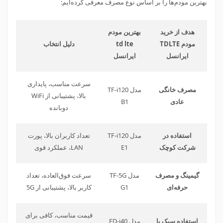
بهترین مودم‌ها را بر اساس نوع مصرف معرفی کرده‌ایم:
هدف از خرید
بهترین مودم
مودم
TDLTE
td lte
دلیل انتخاب
ایرانسل
ایرانسل
سرعت مناسب، پایداری
مصرف خانگی
مدل TF-i120
بالا، پشتیبانی از WiFi
عادی
B1
دوبانده
استفاده در
مدل TF-i120
تعداد کاربران بالا، پورت
شرکت کوچک
E1
LAN، عملکرد قوی
گیمینگ و مصرف
مدل TF-5G
سرعت فوق‌العاده، تعداد
حرفه‌ای
G1
کاربر بالا، پشتیبانی از 5
G
قیمت مناسب، کافی برای
استفاده سبک یا
مدل FD-i40