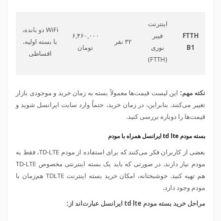
اینترنت
WiFi دو بانده،
FTTH
فیبر
۶,۴۶۰,۰۰۰
۳۲ نفر
با بسته اولیه،
B1
نوری
تومان
اقساطی
(FTTH)
نکته مهم:
این لیست قیمت‌ها معمولاً بسته به زمان خرید و موجودی بازار
تغییر می‌کنند. بنابراین، در زمان خرید، حتماً وارد سایت ایرانسل شوید و
قیمت‌ها را دوباره بررسی کنید.
بسته مودم td lte ایرانسل همراه با مودم
بعضی از کاربران فکر می‌کنند که برای استفاده از مودم TD-LTE، فقط به
مودم نیاز دارند. در صورتی که باید یک بسته اینترنتی مخصوص TD-LTE
هم تهیه کنید. خوشبختانه، امکان خرید بسته اینترنت
TDLTE
هم‌زمان با
مودم وجود دارد.
مراحل خرید بسته مودم td lte ایرانسل عبارت‌اند از: