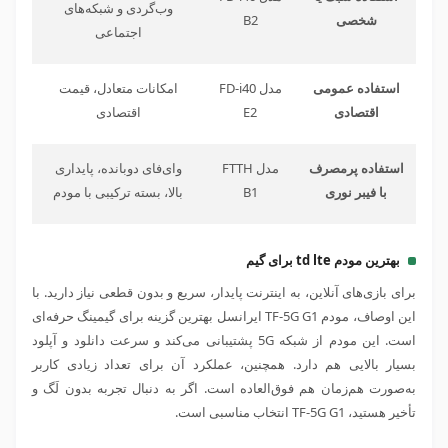
وب‌گردی و شبکه‌های
شخصی
B2
اجتماعی
استفاده عمومی
مدل FD-i40
امکانات متعادل، قیمت
اقتصادی
E2
اقتصادی
استفاده پرمصرف
مدل FTTH
وای‌فای دوبانده، پایداری
با فیبر نوری
B1
بالا، بسته ترکیبی با مودم
بهترین مودم td lte برای گیم
برای بازی‌های آنلاین، به اینترنت پایدار، سریع و بدون قطعی نیاز دارید. با
این اوصاف، مودم TF-5G G1 ایرانسل بهترین گزینه برای گیمینگ حرفه‌ای
است. این مودم از شبکه 5
G
پشتیبانی می‌کند و سرعت دانلود و آپلود
بسیار بالایی هم دارد. همچنین، عملکرد آن برای تعداد زیادی کاربر
به‌صورت هم‌زمان هم فوق‌العاده است. اگر به دنبال تجربه بدون لَگ و
تأخیر هستید، TF-5G G1 انتخاب مناسبی است.