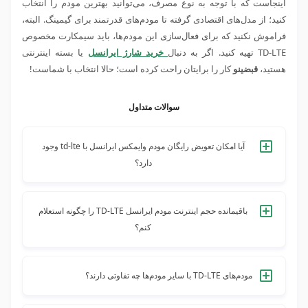
اینجاست که با توجه به نوع مصرف، می‌توانید بهترین مودم را انتخاب
کنید؛ از مدل‌های اقتصادی گرفته تا مودم‌های قدرتمند برای گیمینگ. البته،
فراموش نکنید که برای فعال‌سازی این مودم‌ها، باید سیمکارت مخصوص
TD-LTE تهیه کنید. اگر به دنبال
خرید شارژ ایرانسل
یا بسته اینترنتی
هستید،
قبضینو
کار را برایتان راحت کرده است؛ حالا انتخاب با شماست!
سوالات متداول
آیا امکان تعویض رایگان مودم وایمکس ایرانسل با td-lte وجود
دارد؟
طبق اعلام رسمی ایرانسل، تعویض رایگان مودم وایمکس ایرانسل
با td-lte با مراجعه به آدرس shop.irancell.ir وجود دارد. برای
باقیمانده حجم اینترنت مودم ایرانسل TD-LTE را چگونه استعلام
اطلاع بیشتر، با شماره‌های 600 یا 09366000000 تماس بگیرید.
کنم؟
باقیمانده حجم اینترنت را از طریق اپلیکیشن ایرانسل من یا
وب‌سایت رسمی ایرانسل بررسی کنید. همچنین، امکان استعلام
مودم‌های TD-LTE با سایر مودم‌ها چه تفاوتی دارند؟
بسته با کد دستوری *555# (با سیم‌کارت TD-LTE در مودم دارای
مودم‌های TD-LTE اینترنتی ثابت ارائه می‌دهند و نیاز به سیمکارت
پیامک) هم وجود دارد.