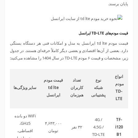
پایان برسند.
قیمت مودم‌های TD-LTE ایرانسل
قیمت مودم td lte ایرانسل به مدل و امکانات فنی هر دستگاه بستگی
دارد. بعضی از آن‌ها اقتصادی و بعضی دیگر کاملاً حرفه‌ای هستند. در جدول
زیر، مشخصات و قیمت ۶ مودم TD-LTE در سال 1404 را مشاهده می‌کنید:
انواع
نوع
تعداد
قیمت مودم
مودم
شبکه
کاربران
td lte
سایر ویژگی‌ها
TD-
پشتیبانی
هم‌زمان
ایرانسل
LTE
WiFi دو بانده
4
G
/
TF-
GHz5،
۴,۶۴۳,۰۰۰
i120
4.5G /
۳۲ نفر
تومان
اقساطی،
TD-LTE
B1
بسته دلخواه