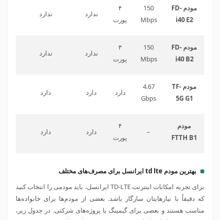
مودم FD-
150
۴
ندارد
ندارد
i40 E2
Mbps
پورت
مودم FD-
150
۳
ندارد
ندارد
i40 B2
Mbps
پورت
مودم TF-
4.67
دارد
دارد
دارد
Gbps
5G G1
مودم
۴
–
دارد
دارد
FTTH B1
پورت
بهترین مودم td lte ایرانسل برای مصرف‌های مختلف
برای تجربه امکانات اینترنت TD-LTE ایرانسل، باید مودمی را انتخاب کنید
که دقیقاً با نیازهایتان سازگار باشد. بعضی از مودم‌ها برای خانواده‌ها
مناسب هستند و بعضی برای گیمینگ یا پروژه‌های شرکتی. در جدول زیر،