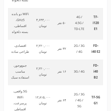
WiFi دو بانده
4
G
/
TF-
GHz5،
۴,۶۴۳,۰۰۰
i120
4.5G /
۵۰ نفر
تومان
اقساطی،
TD-LTE
E1
بسته دلخواه
FD-
/ 3G
G
2
۲,۲۲۰,۰۰۰
اقتصادی،
۳۲ نفر
i40 E2
/ 4G
تومان
طراحی ساده
FD-
جمع‌وجور،
۲,۲۲۰,۰۰۰
i40
3G / 4G
۱۶ نفر
مناسب
تومان
B2
استفاده سبک
G
5
واقعی،
2
G
/ 3G
WiFi
۱۲,۸۱۵,۰۰۰
TF-5G
/ 4G /
۶۴ نفر
G1
تومان
پرسرعت،
5G
اقساطی