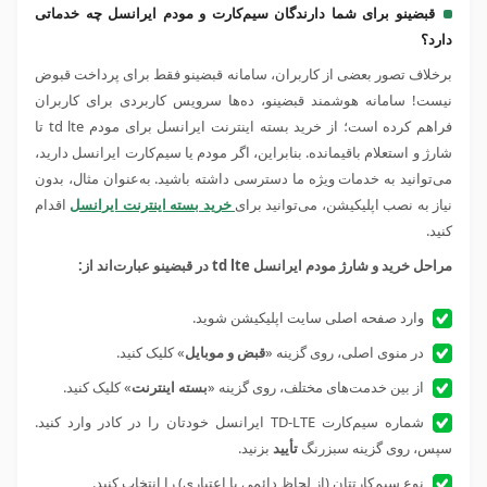
قبضینو برای شما دارندگان سیم‌کارت و مودم ایرانسل چه خدماتی
دارد؟
برخلاف تصور بعضی از کاربران، سامانه قبضینو فقط برای پرداخت قبوض
نیست! سامانه هوشمند قبضینو، ده‌ها سرویس کاربردی برای کاربران
فراهم کرده است؛ از خرید بسته اینترنت ایرانسل برای مودم td lte تا
شارژ و استعلام باقیمانده. بنابراین، اگر مودم یا سیم‌کارت ایرانسل دارید،
می‌توانید به خدمات ویژه ما دسترسی داشته باشید. به‌عنوان مثال، بدون
نیاز به نصب اپلیکیشن، می‌توانید برای
خرید بسته اینترنت ایرانسل
اقدام
کنید.
مراحل خرید و شارژ مودم ایرانسل td lte در قبضینو عبارت‌اند از:
وارد صفحه اصلی سایت اپلیکیشن شوید.
در منوی اصلی، روی گزینه «
قبض و موبایل
» کلیک کنید.
از بین خدمت‌های مختلف، روی گزینه «
بسته اینترنت
» کلیک کنید.
شماره سیم‌کارت TD-LTE ایرانسل خودتان را در کادر وارد کنید.
سپس، روی گزینه سبزرنگ
تأیید
بزنید.
نوع سیم‌کارتتان (از لحاظ دائمی یا اعتباری) را انتخاب کنید.