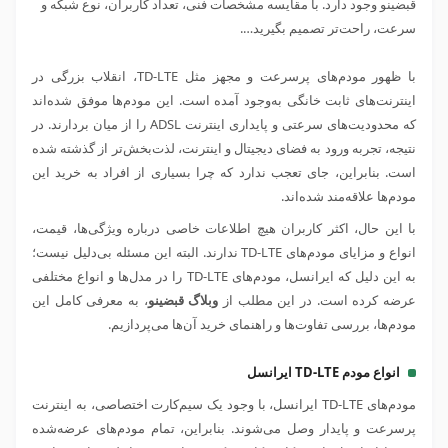
قبضینو وجود دارد. با مقایسه مشخصات فنی، تعداد کاربران، نوع شبکه و
سرعت، راحت‌تر تصمیم بگیرید….
با ظهور مودم‌های پرسرعت و مجهز مثل TD-LTE، انقلاب بزرگی در
اینترنت‌های ثابت خانگی به‌وجود آمده است. این مودم‌ها موفق شده‌اند
که محدودیت‌های سرعتی و پایداری اینترنت ADSL را از میان بردارند. در
نتیجه، تجربه ورود به فضای دیجیتال و اینترنت، لذت‌بخش‌تر از گذشته شده
است. بنابراین، جای تعجب ندارد که چرا بسیاری از افراد به خرید این
مودم‌ها علاقه‌مند شده‌اند.
با این حال، اکثر کاربران هیچ اطلاعات خاصی درباره ویژگی‌ها، قیمت،
انواع و مزایای مودم‌های TD-LTE ندارند. البته این مسئله بی‌دلیل نیست؛
به این دلیل که ایرانسل، مودم‌های TD-LTE را در مدل‌ها و انواع مختلفی
عرضه کرده است. در این مطلب از
وبلاگ قبضینو
، به معرفی کامل این
مودم‌ها، بررسی تفاوت‌ها و راهنمای خرید آن‌ها می‌پردازیم.
انواع مودم TD-LTE ایرانسل
مودم‌های TD-LTE ایرانسل، با وجود یک سیم‌کارت اختصاصی، به اینترنت
پرسرعت و پایدار وصل می‌شوند. بنابراین، تمام مودم‌های عرضه‌شده