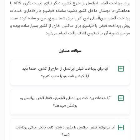
برای پرداخت قبض ایرانسل از خارج کشور، دیگر نیازی نیست نگران VPN یا
هماهنگی با دوستان داخل کشور باشید؛ سامانه قبضینو با راه‌اندازی خدمات
پرداخت قبض بین‌المللی این کار را برای شما سریع، امن و ساده کرده است.
روش پرداخت قبض با قبضینو برای ساکنین خارج از کشور بسیار ساده بوده و
مراحل تسویه آن با کمترین اتلاف وقت انجام می‌شود.
سوالات متداول
آیا برای پرداخت قبض ایرانسل از خارج از کشور، حتما باید
اپلیکیشن قبضینو را نصب کنیم؟
خیر، شما می‌توانید از طریق سامانه اینترنتی قبضینو (نسخه وب)
که مشابه نسخه اپ آن است، قبوض خود را پرداخت کنید و دیگری
آیا خدمات پرداخت بین‌المللی قبضینو، فقط قبض ایرانسل رو
نیازی به نصب هیچ نرم‌افزاری ندارید.
پوشش می‌دهد؟
خیر، شما می‌توانید از طریق خدمات پرداخت بین‌المللی قبضینو
همه قبوض مانند برق، گاز، آب، تلفن و… را نیز پرداخت کنید.
آیا می‌توانم قبض ایرانسل را بدون داشتن کارت بانکی ایرانی پرداخت
کنم؟