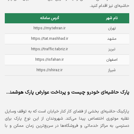
حاشیه‌ای نیز اقدام کنید.
نام شهر
آدرس سامانه
تهران
https://my.tehran.ir
مشهد
https://tat.mashhad.ir
تبریز
https://traffic.tabriz.ir
اصفهان
https://isfahan.ir
شیراز
https://shiraz.ir
پارک حاشیه‌ای خودرو چیست و پرداخت عوارض پارک هوشمند به چه صورت است؟
ه
در
پارکینگ حاشیه‌ای بخشی از فضای کار کنار خیابان است که به توقف وسایل
ب
له
نقلیه موتوری اختصاص پیدا می‌کند. شهروندان از این نوع پارک برای
ق
دسترسی به مراکز خدماتی و فروشگاه‌ها در سریع‌ترین زمان ممکن و با
ه
کم‌ترین زمان ممکن استفاده می‌کنند. امکان استعلام و پرداخت پارک
خ