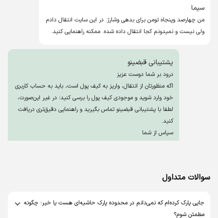
سیما
من چهارصد وپنجاه تومن برای بدهی وشارژ. در این سایت انتقال دادم
ولی نیست و نمیدونم کجا انتقال داده شده. ممکنه راهنمایی کنید.
پشتیبانی قبضینو
درود بر شما دوست عزیز
اگه منظورتان از انتقال، واریز به کیف پول است، باید به حساب کاربری
خود وارد شوید و موجودی کیف پول را برسی کنید؛ در غیر این‌صورت،
لطفا با پشتیبانی قبضینو تماس بگیرید و راهنمایی دقیق‌تری دریافت
کنید.
سپاس از شما
عرفان محمدی
سلامتو سامانه شهریار نوشته ۶۰۰۰ تومن بدهی پارک حاشیه ای دارم
سوالات متداول
ولی تو سامانه شهرداری نوشته ۰. هیچ جا هم نمی‌شه پرداختش کرد.
قبضینو هم می‌گه سیستم قطعه. ۳ روزه می‌خوام وقت تعویض پلاک
جایی پارک کرده‌ام که نمی‌دانم در محدوده پارک حاشیه‌ای هست یا خیر؛ چگونه
بگیرم به خاطر همین نمی‌ذاره. چیکار باید بکنم به نظرتون؟
مطمئن شوم؟