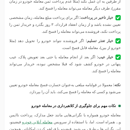
از طرفین به آن عمل نکند (مثلا عدم پرداخت ثمن معامله خودرو در زمان
مقرر)، طرف دیگر معامله می‌تواند معامله را فسخ کند.
خیار تاخیر در پرداخت:
اگر برای پرداخت مبلغ معامله، زمان مشخصی
تعیین نشده باشد و از زمان انعقاد قرارداد، ۳ روز بگذرد و خریدار ثمن را
پرداخت نکند، فروشنده می‌تواند معامله را فسخ کند.
خیار تعذر تسلیم:
اگر فروشنده نتواند خودرو را تحویل دهد (مثلا
خودرو از بین)، معامله قابل فسخ است.
خیار عیب:
اگر بعد از انجام معامله یا حتی بعد تعویض پلاک، عیب
پنهانی در خودرو کشف شود که قبلا مشخص نبوده، خریدار می‌تواند
معامله را فسخ کند.
نکته:
معمولا در قولنامه مبلغی به‌عنوان خسارت فسخ معامله خودرو تعیین
می‌شود و کسی که معامله را فسخ می‌کند، باید آن را بپردازد.
نکات مهم برای جلوگیری از کلاهبرداری در معامله خودرو
معامله خودرو همواره با نگرانی‌هایی مانند جعل مدارک، پرداخت ناایمن
و… همراه است. اما، با استفاده از سرویس
معامله آنلاین خودرو
قبضینو،
این نگرانی‌ها برطرف می‌شود. قبضینو با فراهم کردن امکاناتی همچون