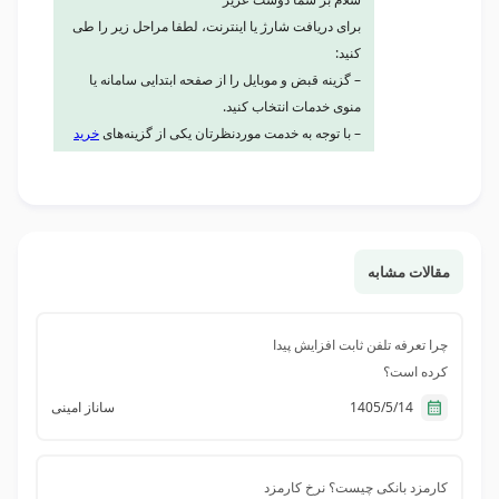
برای دریافت شارژ یا اینترنت، لطفا مراحل زیر را طی
کنید:
– گزینه قبض و موبایل را از صفحه ابتدایی سامانه یا
منوی خدمات انتخاب کنید.
– با توجه به خدمت موردنظرتان یکی از گزینه‌های
خرید
شارژ
یا
بسته اینترنت
را انتخاب کنید.
– شماره موبایل خود را وارد کرده و دائمی یا اعتباری
بودن سیم‌کارت خود را انتخاب کنید.
– بسته موردنظرتان را انتخاب کنید.
– وارد مرحله پرداخت شوید.
مقالات مشابه
موفق باشید.
چرا تعرفه تلفن ثابت افزایش پیدا
کرده است؟
1405/5/14
ساناز امینی
کارمزد بانکی چیست؟ نرخ کارمزد