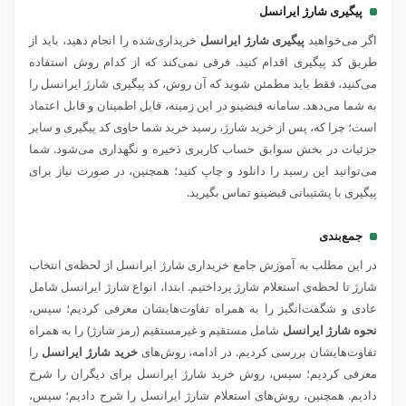
پیگیری شارژ ایرانسل
اگر می‌خواهید
پیگیری شارژ ایرانسل
خریداری‌شده را انجام دهید، باید از
طریق کد پیگیری اقدام کنید. فرقی نمی‌کند که از کدام روش استفاده
می‌کنید، فقط باید مطمئن شوید که آن روش، کد پیگیری شارژ ایرانسل را
به شما می‌دهد. سامانه قبضینو در این زمینه، قابل اطمینان و قابل اعتماد
است؛ چرا که، پس از خرید شارژ، رسید خرید شما حاوی کد پیگیری و سایر
جزئیات در بخش سوابق حساب کاربری ذخیره و نگهداری می‌شود. شما
می‌توانید این رسید را دانلود و چاپ کنید؛ همچنین، در صورت نیاز برای
پیگیری با پشتیبانی قبضینو تماس بگیرید.
جمع‌بندی
در این مطلب به آموزش جامع خریداری شارژ ایرانسل از لحظه‌ی انتخاب
شارژ تا لحظه‌ی استعلام شارژ پرداختیم. ابتدا، انواع شارژ ایرانسل شامل
عادی و شگفت‌انگیز را به همراه تفاوت‌هایشان معرفی کردیم؛ سپس،
نحوه شارژ ایرانسل
شامل مستقیم و غیرمستقیم (رمز شارژ) را به همراه
تفاوت‌هایشان بررسی کردیم. در ادامه، روش‌های
خرید شارژ ایرانسل
را
معرفی کردیم؛ سپس، روش خرید شارژ ایرانسل برای دیگران را شرح
دادیم. همچنین، روش‌های استعلام شارژ ایرانسل را شرح دادیم؛ سپس،