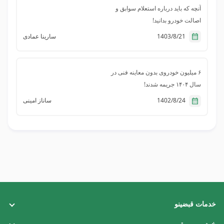
آنچه که باید درباره استعلام سوابق و
اصالت خودرو بدانید!
1403/8/21
سارینا عمادی
۶ میلیون خودروی بدون معاینه فنی در
سال ۱۴۰۴ جریمه شدند!
1402/8/24
ساناز امینی
خدمات قبضینو
قبض تلفن ثابت
خودرو و موتور