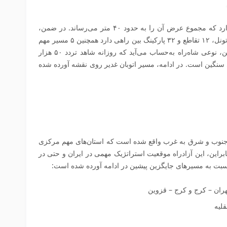
این آزادراه ۲ باند رفت و برگشت ۶ خطه دارد که مجموع عرض آن را به حدود ۴۰ متر می‌رساند. در ضمن،
این آزادراه ۴۹ پل بزرگ، ۶۹۰ پل کوچک، ۲ تونل، ۱۲ تقاطع و ۳۲ پارکینگ بین راهی دارد همچنین ۵ مسیر مهم
مرکزی ایران را به‌هم متصل می‌کند؛ بنابراین، نوعی شاه‌راه به‌حساب می‌آید که روزانه شاهد تردد ۵۰ هزار
 سنگین است. در ادامه، مسیر اتوبان غدیر روی نقشه آورده شده
به جنوب و شرق به غرب واقع شده است که استان‌های مهم مرکزی
نابراین، این آزادراه موقعیت استراتژیک مهمی در ایران و حتی در
 نسبت به مسیرهای جایگزین پیشین در ادامه آورده شده است:
هران – کرج و کرج – قزوین
لیه