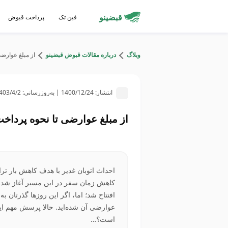
قبضینو
فین تک
پرداخت قبوض
وبلاگ
درباره مقالات قبوض قبضینو
از مبلغ عوارضی
انتشار:
1400/12/24
| به‌روزرسانی:
403/4/2
از مبلغ عوارضی تا نحوه پرداخ
احداث اتوبان غدیر با هدف کاهش بار ترا
کاهش زمان سفر در این مسیر آغاز شد. 
افتتاح شد؛ اما، اگر این روزها گذرتان به
عوارضی آن شده‌اید. حالا پرسش مهم ای
است؟…