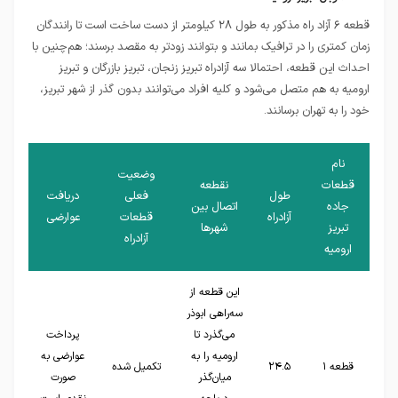
قطعه ۶ آزاد راه مذکور به طول ۲۸ کیلومتر از دست ساخت است تا رانندگان
زمان کمتری را در ترافیک بمانند و بتوانند زودتر به مقصد برسند؛ هم‌چنین با
احداث این قطعه، احتمالا سه آزادراه تبریز زنجان، تبریز بازرگان و تبریز
ارومیه به هم متصل می‌شود و کلیه افراد می‌توانند بدون گذر از شهر تبریز،
خود را به تهران برسانند.
نام
وضعیت
قطعات
نقطعه
طول
فعلی
دریافت
جاده
اتصال بین
آزادراه
قطعات
عوارضی
تبریز
شهرها
آزادراه
ارومیه
این قطعه از
سه‌راهی ابوذر
می‌گذرد تا
پرداخت
ارومیه را به
عوارضی به
قطعه ۱
۲۴.۵
تکمیل شده
میان‌گذر
صورت