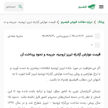
قبضینو
وبلاگ
درباره مقالات قبوض قبضینو
قیمت عوارض آزادراه تبریز ارومیه، جریمه و نحوه
انتشار:
1400/12/2
| به‌روزرسانی:
1404/9/30
سارینا عمادی
0
قیمت عوارض آزادراه تبریز ارومیه، جریمه و نحوه پرداخت آن
اگر می‌خواهید در مورد جاده تبریز ارومیه اطلاعات بیشتری به دست آورید و
با نرخ عوارضی و روش‌ پرداخت عوارض آزادراه ارومیه تبریز آشنا شوید تا به
انتهای این مطلب قبضینو همراه ما باشید….
نزدیکی آذربایجان غربی به کشور عراق، اروپا و ترکیه باعث شده بود تا این
استان از نظر راه در دسته استان‌های محروم کشور قرار داشته باشد. حدود ۱۵
سال پیش بحث ساخت بزرگراه ارومیه – تبریز مطرح شد و در سال ۱۳۹۱