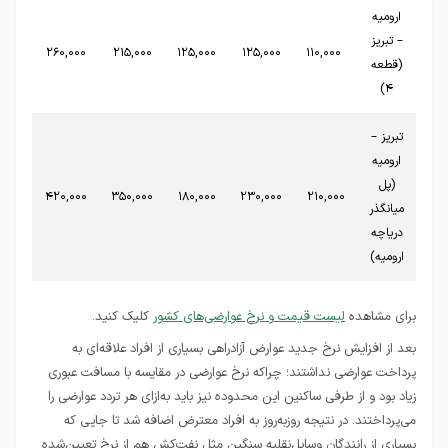
ارومیه
– تبریز
,000
260,000
215,000
125,000
125,000
110,000
(قطعه
4)
تبریز –
ارومیه
(پل
,000
420,000
350,000
180,000
230,000
210,000
میانگذر
دریاچه
ارومیه)
برای مشاهده
لیست قیمت و نرخ عوارضی‌های کشور
کلیک کنید.
بعد از افزایش نرخ جدید عوارض آزادراهی بسیاری از افراد علاقه‌ای به
پرداخت عوارضی نداشتند؛ چراکه نرخ عوارضی در مقایسه با مسافت عبوری
زیاد بود و از طرفی ساکنین این محدوده نیز باید به‌ازای هر تردد عوارضی را
می‌پرداختند. در نتیجه روزبه‌روز به افراد معترض اضافه شد تا جایی که
بسیاری از رانندگان وسایل‌نقلیه سنگین مثل نفت‌کش هم از نرخ تعیین‌شده