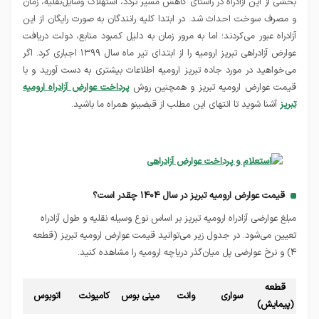
بخشی از این آزادراه در راستای کاهش مسیر تردد، استهلاک وسایل‌نقلیه، زمان
و مصرف سوخت احداث شد. در ابتدا کلیه رانندگان به صورت رایگان از این
آزادراه عبور می‌کردند؛ اما به مرور زمان به دلیل کمبود منابع، دولت دریافت
عوارض آزادراهی تبریز ارومیه را از ابتدای تیر ماه سال ۱۳۹۹ اجباری کرد. اگر
می‌خواهید در مورد جاده تبریز ارومیه اطلاعات بیشتری به دست آورید و با
قیمت عوارض ارومیه تبریز و همچنین روش‌
پرداخ
ت
عوارض آزادراه ارومیه
تبریز
آشنا شوید تا انتهای این مطلب از قبضینو همراه ما باشید.
قیمت عوارض ارومیه تبریز در سال ۱۴۰۴ چقدر است؟
مبلغ عوارضی آزادراه ارومیه تبریز بر اساس نوع وسیله نقلیه و طول آزادراه
تعیین می‌شود. در جدول زیر می‌توانید قیمت عوارض ارومیه تبریز (قطعه
۴) و نرخ عوارضی پل میان‌گذر دریاچه ارومیه را مشاهده کنید.
قطعه
کامیو
سواری
وانت
مینی بوس
کامیونت
اتوبوس
(پیمایش)
مح