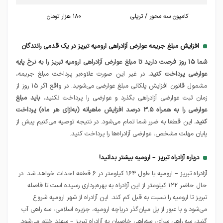
کامیون سه محور / تریلی
۱۸۰ هزار تومان
افزایش مبلغ جریمه عوارض آزادراهی ارومیه تبریز در یک قدمی رانندگان
شما ۱۵ روز فرصت دارید تا مبلغ عوارض آزادراهی ارومیه تبریز را به نرخ پایه
عوارضی پرداخت کنید.
در غیر این صورت علاوه‌بر پرداخت مبلغ جریمه،
مشمول قانون افزایش پلکانی مبلغ عوارضی می‌شوید. در واقع اگر ۱۵ روز از
زمان ثبت عوارضی آزادراهی بگذرد و عوارضی را پرداخت نکنید،
باید مبلغ
عوارضی را به همراه ۳.۵ درصد افزایش ماهیانه (به‌ازای هر ماه) پرداخت
کنید.
این قطعا به ضرر شما تمام می‌شود. در نتیجه توصیه می‌کنیم پیش از
پایان مهلت مشخص، عوارضی آزادراه‌ها را پرداخت کنید.
درباره آزادراه تبریز – ارومیه بیشتر بدانید!
آزادراه تبریز – ارومیه با طول ۱۶۴ کیلومتر در ۶ قطعه احداث خواهد شد. در
حال حاضر ۱۲۲ کیلومتر از این آزادراه به بهره‌برداری رسیده است تا فاصله
تبریز تا ارومیه را نسبت به قبل کم کند. این آزادراه از شهر ارومیه شروع
می‌شود و با عبور از پل میان‌گذر دریاچه ارومیه، جزیره اسلامی، سه راهی آب
گنبد، سه راهی سرای، سه‌راهی خاصبان به آزادراه تبریز – سهند ختم می‌شود.