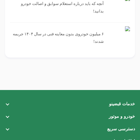
آنچه که باید درباره استعلام سوابق و اصالت خودرو
بدانید!
۶ میلیون خودروی بدون معاینه فنی در سال ۱۴۰۴ جریمه
شدند!
خدمات قبضینو
قبض تلفن ثابت
خودرو و موتور
قبض برق
خلافی خودرو
دسترسی سریع
قبض گاز
خلافی موتور
همکاری با ما