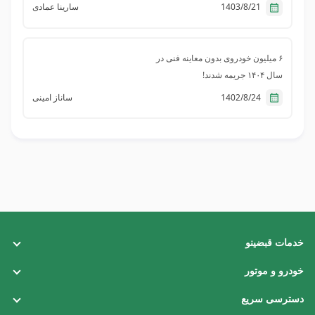
1403/8/21
سارینا عمادی
۶ میلیون خودروی بدون معاینه فنی در
سال ۱۴۰۴ جریمه شدند!
1402/8/24
ساناز امینی
خدمات قبضینو
قبض تلفن ثابت
خودرو و موتور
قبض برق
خلافی خودرو
دسترسی سریع
قبض گاز